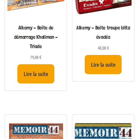
Alkemy – Boîte de
Alkemy – Boite troupe blitz
démarrage Khaliman –
évadés
Triade
48,00
€
79,00
€
Lire la suite
Lire la suite