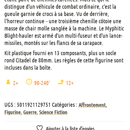
distingue d’un véhicule de combat ordinaire, c’est la
gueule garnie de crocs à sa base. Vu de derrière,
l’horreur continue – une troisième chenille côtoie une
masse de chair molle sanglée à la machine. Le Myphitic
Blight-hauler est armé d’un multi-fuseur et d’un lance-
missiles, montés sur les flancs de sa carapace.
Kit plastique fourni en 13 composants, plus un socle
rond Citadel de 80mm. Les règles de cette figurine sont
incluses dans la boîte.
2+
90-240'
12+
UGS :
5011921129751
Catégories :
,
Affrontement
,
,
Figurine
Guerre
Science Fiction
Ajouter à la liste d’envies