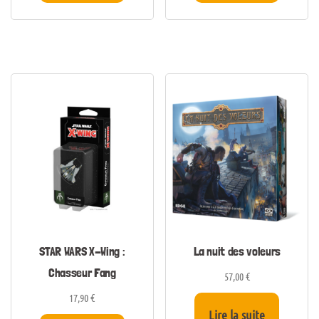
STAR WARS X-Wing :
La nuit des voleurs
Chasseur Fang
57,00
€
17,90
€
Lire la suite