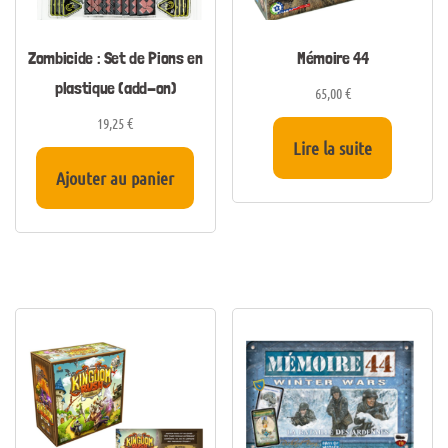
Zombicide : Set de Pions en
Mémoire 44
plastique (add-on)
65,00
€
19,25
€
Lire la suite
Ajouter au panier