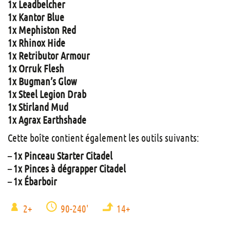
1x Leadbelcher
1x Kantor Blue
1x Mephiston Red
1x Rhinox Hide
1x Retributor Armour
1x Orruk Flesh
1x Bugman’s Glow
1x Steel Legion Drab
1x Stirland Mud
1x Agrax Earthshade
Cette boîte contient également les outils suivants:
– 1x Pinceau Starter Citadel
– 1x Pinces à dégrapper Citadel
– 1x Ébarboir
2+
90-240'
14+