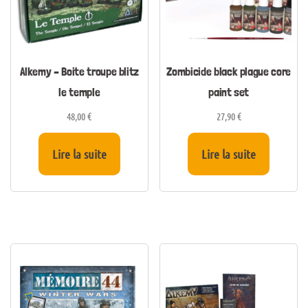
Alkemy – Boite troupe blitz
Zombicide black plague core
le temple
paint set
48,00
€
27,90
€
Lire la suite
Lire la suite