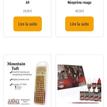
A4
Néoprène rouge
24,99
€
48,50
€
Lire la suite
Lire la suite