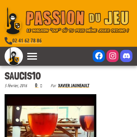
02 41 62 78 86
SAUCIS10
0
5 février, 2016
Par
XAVIER JAUNEAULT