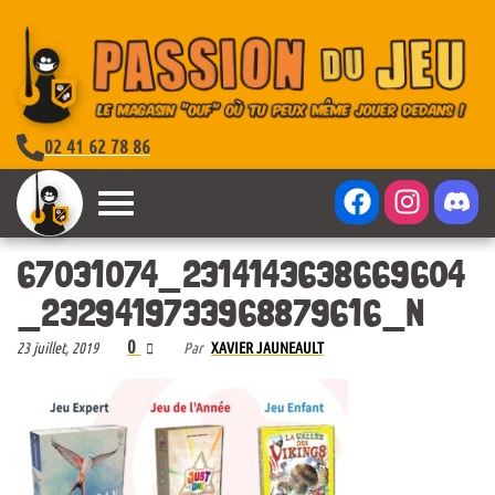
02 41 62 78 86
67031074_2314143638669604
_2329419733968879616_N
0
23 juillet, 2019
Par
XAVIER JAUNEAULT