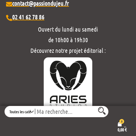
contact@passiondujeu.fr
02 41 62 78 86
Ouvert du lundi au samedi
de 10h00 à 19h30
Découvrez notre projet éditorial :
Search
Mentions légales et politique de confidentialité
0
Conditions générales de vente
0,00
€
Propulsé par
Thème :
Wordpress
Envo eCommerce