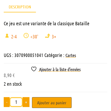
DESCRIPTION
Ce jeu est une variante de la classique Bataille
2-4
<30'
3+
UGS :
3070900051041
Catégorie :
Cartes
Ajouter à la liste d’envies
8,90
€
2 en stock
-
+
Ajouter au panier