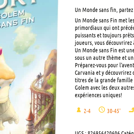
Un Monde sans fin, partez 
Un Monde sans Fin met les
primordiaux qui ont précé
puissants et toujours prêt
joueurs, vous découvrirez à 
Un Monde sans Fin est une
sous un autre thème et un
Préparez-vous pour l’avent
Carvania et y découvrirez
titres de la grande famill
Golem avec les deux autres
expériences uniques!
2-4
30-45'
UGS :
826956420606
Catég