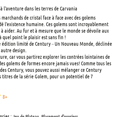
t
à l’aventure dans les terres de Carvania
s
 marchands de cristal face à face avec des golems
dé l’existence humaine. Ces golems sont incroyablement
s à aider. Au fur et à mesure que le monde se dévoile aux
quel point le plaisir est sans fin !
 édition limité de Century – Un Nouveau Monde, déclinée
 autre design.
ure, car vous partirez explorer les contrées lointaines de
 des golems de formes encore jamais vues! Comme tous les
e des Century, vous pouvez aussi mélanger ce Century
 titres de la série Golem, pour un potentiel de 7
8+
ories :
,
Jeu de Plateau
Placement d'ouvriers