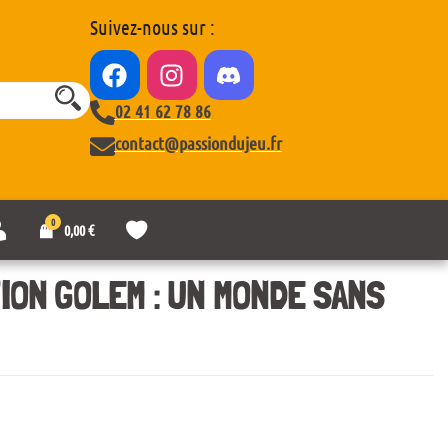
Suivez-nous sur :
02 41 62 78 86
contact@passiondujeu.fr
0
M
L
0,00
€
o
i
n
s
c
t
ION GOLEM : UN MONDE SANS
o
e
m
d
p
e
t
s
e
o
u
h
a
i