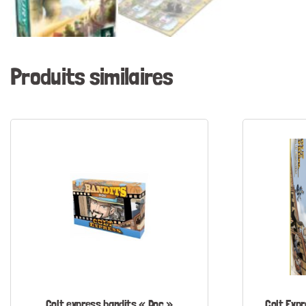
Produits similaires
Colt express bandits « Doc »
Colt Expr