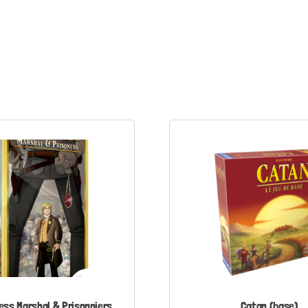
ess Marshal & Prisonniers
Catan (base)