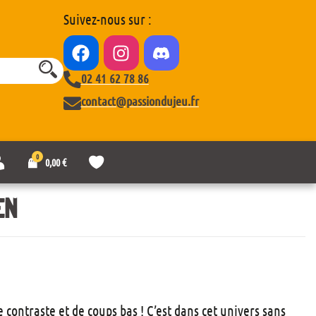
Suivez-nous sur :
02 41 62 78 86
contact@passiondujeu.fr
0
M
L
0,00
€
o
i
n
s
c
t
EN
o
e
m
d
p
e
t
s
e
o
u
h
a
 contraste et de coups bas ! C’est dans cet univers sans
i