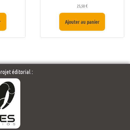
25,50
€
r
Ajouter au panier
ojet éditorial :