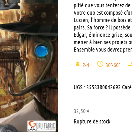
pitié que vous tenterez de 
Votre duo est composé d’u
Lucien, l’homme de bois et
pairs. Sa force ? Il possèd
Edgar, éminence grise, sou
mener à bien ses projets o
Ensemble vous devrez prend
2-4
30'-60'
UGS :
3558380042693
Caté
32,50
€
Rupture de stock