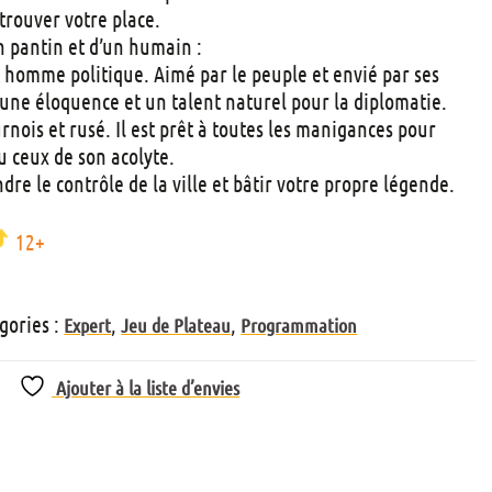
t
trouver votre place.
s
n pantin et d’un humain :
 homme politique. Aimé par le peuple et envié par ses
e une éloquence et un talent naturel pour la diplomatie.
rnois et rusé. Il est prêt à toutes les manigances pour
u ceux de son acolyte.
re le contrôle de la ville et bâtir votre propre légende.
12+
gories :
,
,
Expert
Jeu de Plateau
Programmation
Ajouter à la liste d’envies