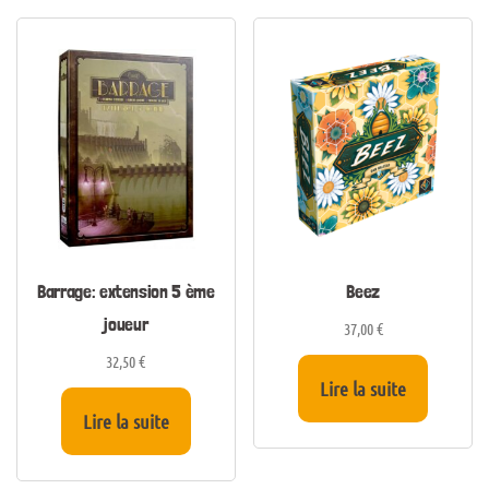
Barrage: extension 5 ème
Beez
joueur
37,00
€
32,50
€
Lire la suite
Lire la suite