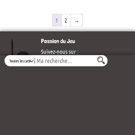
1
2
→
Passion du Jeu
Suivez-nous sur :
Search
30 rue Bretonnaise
Place des Arcades Rougé
49300 Cholet
Voir le plan d’accès