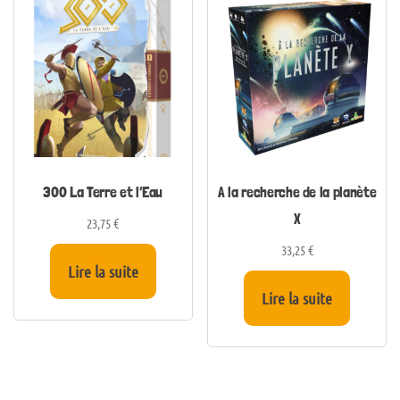
300 La Terre et l’Eau
A la recherche de la planète
X
23,75
€
33,25
€
Lire la suite
Lire la suite