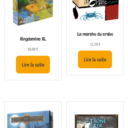
La marche du crabe
Kingdomino XL
12,50
€
60,00
€
Lire la suite
Lire la suite