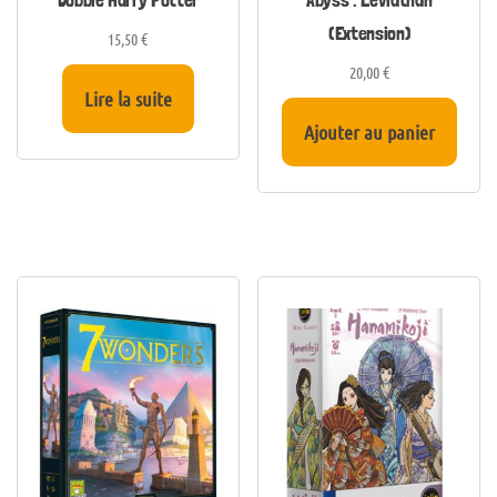
(Extension)
15,50
€
20,00
€
Lire la suite
Ajouter au panier