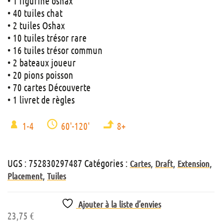
• 1 figurine oshax
• 40 tuiles chat
• 2 tuiles Oshax
• 10 tuiles trésor rare
• 16 tuiles trésor commun
• 2 bateaux joueur
• 20 pions poisson
• 70 cartes Découverte
• 1 livret de règles
1-4
60'-120'
8+
UGS :
752830297487
Catégories :
,
,
,
Cartes
Draft
Extension
,
Placement
Tuiles
Ajouter à la liste d’envies
23,75
€