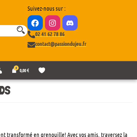
Suivez-nous sur :
02 41 62 78 86
contact@passiondujeu.fr
0
M
L
0,00
€
o
i
n
s
c
t
IDS
o
e
m
d
p
e
t
s
e
o
u
h
a
ent transformé en grenouille! Avec vos amis, traversez la
i