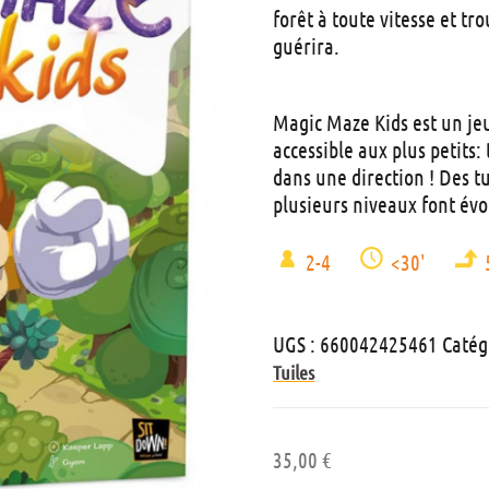
forêt à toute vitesse et tr
guérira.
Magic Maze Kids est un je
accessible aux plus petits
dans une direction ! Des t
plusieurs niveaux font évol
2-4
<30'
UGS :
660042425461
Catég
Tuiles
35,00
€