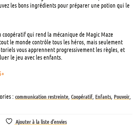
t
ouvez les bons ingrédients pour préparer une potion qui le
s
u coopératif qui rend la mécanique de Magic Maze
: tout le monde contrôle tous les héros, mais seulement
utoriels vous apprennent progressivement les règles, et
uer le jeu avec les enfants.
5+
ories :
,
,
,
,
communication restreinte
Coopératif
Enfants
Pouvoir
Ajouter à la liste d’envies