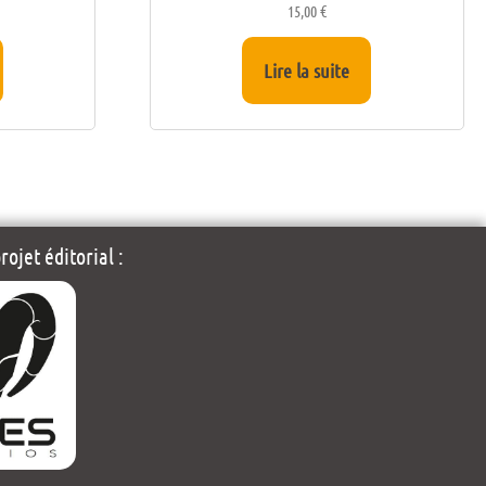
15,00
€
Lire la suite
ojet éditorial :