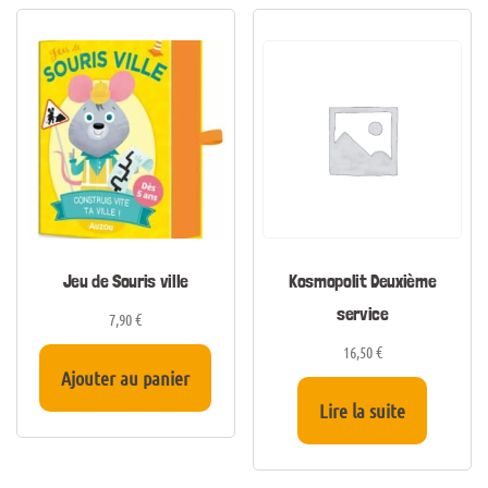
Jeu de Souris ville
Kosmopolit Deuxième
service
7,90
€
16,50
€
Ajouter au panier
Lire la suite