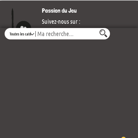
Passion du Jeu
Suivez-nous sur :
Search
30 rue Bretonnaise
Place des Arcades Rougé
49300 Cholet
Voir le plan d’accès
contact@passiondujeu.fr
02 41 62 78 86