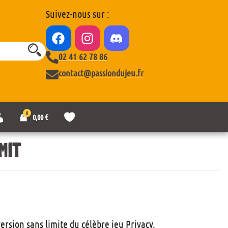
Suivez-nous sur :
02 41 62 78 86
contact@passiondujeu.fr
0
M
L
0,00
€
o
i
n
s
c
t
MIT
o
e
m
d
p
e
t
s
e
o
u
h
a
rsion sans limite du célèbre jeu Privacy.
i