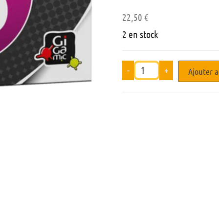
22,50
€
2 en stock
-
+
Ajouter a