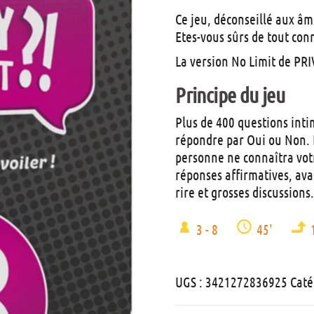
Ce jeu, déconseillé aux âme
Etes-vous sûrs de tout con
La version No Limit de PR
Principe du jeu
Plus de 400 questions int
répondre par Oui ou Non. 
personne ne connaîtra vot
réponses affirmatives, ava
rire et grosses discussions
3 - 8
45'
UGS :
3421272836925
Caté