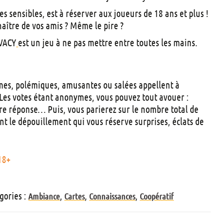
t
s sensibles, est à réserver aux joueurs de 18 ans et plus !
s
naître de vos amis ? Même le pire ?
IVACY
est un jeu à ne pas mettre entre toutes les mains.
imes, polémiques, amusantes ou salées appellent à
Les votes étant anonymes, vous pouvez tout avouer :
re réponse… Puis, vous parierez sur le nombre total de
nt le dépouillement qui vous réserve surprises, éclats de
.
18+
gories :
,
,
,
Ambiance
Cartes
Connaissances
Coopératif