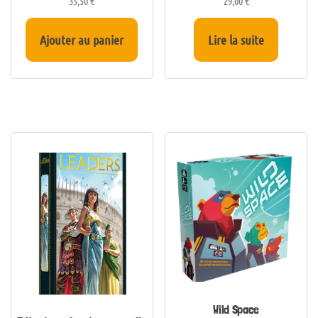
35,50
€
29,00
€
Ajouter au panier
Lire la suite
Wild Space