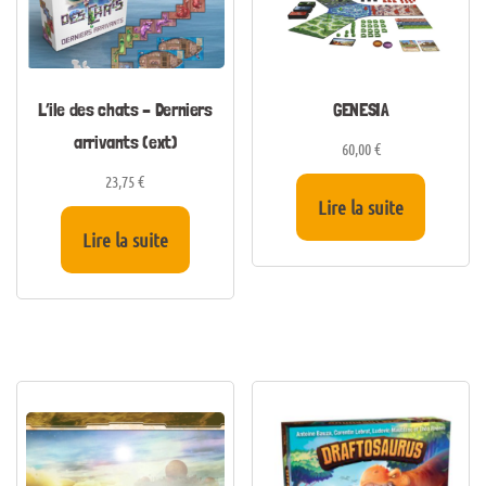
L’ile des chats – Derniers
GENESIA
arrivants (ext)
60,00
€
23,75
€
Lire la suite
Lire la suite