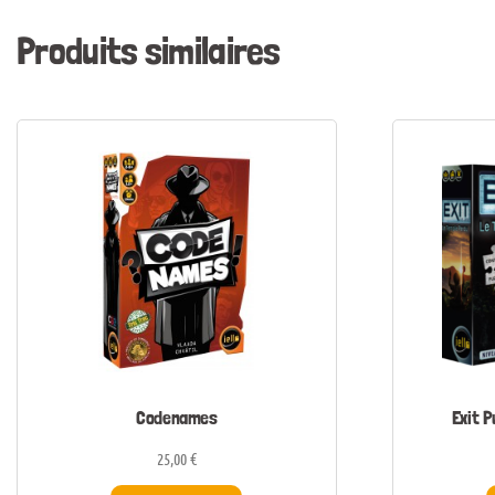
Produits similaires
Codenames
Exit P
25,00
€