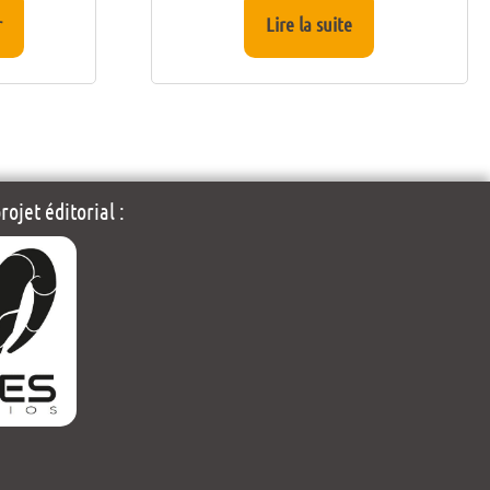
r
Lire la suite
ojet éditorial :