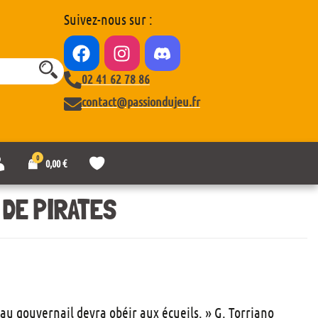
Suivez-nous sur :
02 41 62 78 86
contact@passiondujeu.fr
0
M
L
0,00
€
o
i
n
s
c
t
 DE PIRATES
o
e
m
d
p
e
t
s
e
o
u
h
a
 au gouvernail devra obéir aux écueils. » G. Torriano
i