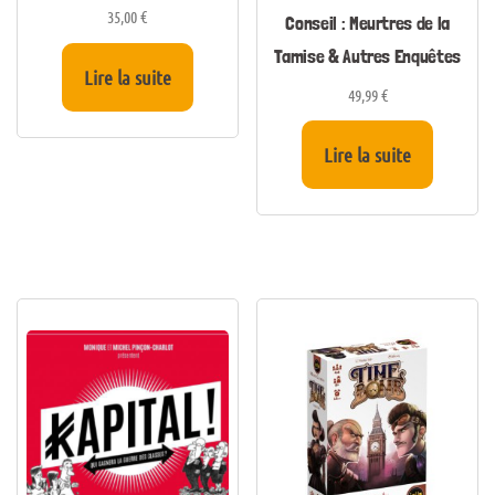
35,00
€
Conseil : Meurtres de la
Tamise & Autres Enquêtes
Lire la suite
49,99
€
Lire la suite