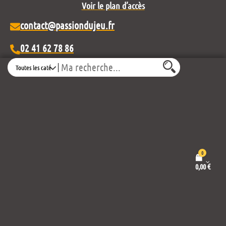
Voir le plan d’accès
contact@passiondujeu.fr
02 41 62 78 86
Search
Ouvert du lundi au samedi
de 10h00 à 19h30
Découvrez notre projet éditorial :
0
0,00
€
Mentions légales et politique de confidentialité