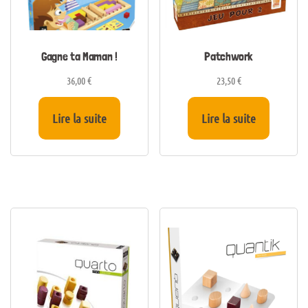
Gagne ta Maman !
Patchwork
36,00
€
23,50
€
Lire la suite
Lire la suite