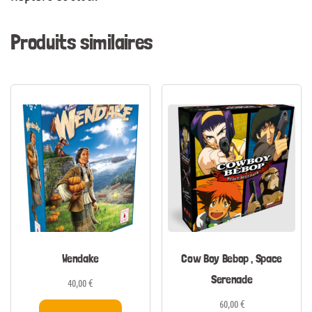
Produits similaires
Wendake
Cow Boy Bebop , Space
Serenade
40,00
€
60,00
€